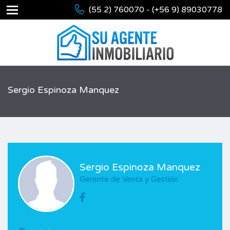
(55 2) 760070 - (+56 9) 89030778
Sergio Espinoza Manquez
Sergio Espinoza Manquez
Gerente de Venta y Gestión