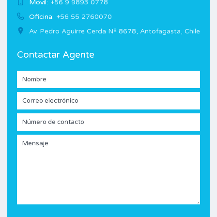
Móvil:
+56 9 9893 0778
Oficina:
+56 55 2760070
Av. Pedro Aguirre Cerda Nº 8678, Antofagasta, Chile
Contactar Agente